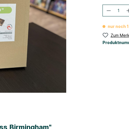
nur noch 1
Zum Merk
Produktnum
ass Birmingham"