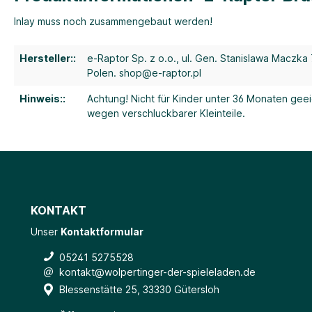
Inlay muss noch zusammengebaut werden!
Hersteller::
e-Raptor Sp. z o.o., ul. Gen. Stanislawa Maczka 
Polen. shop@e-raptor.pl
Hinweis::
Achtung! Nicht für Kinder unter 36 Monaten geei
wegen verschluckbarer Kleinteile.
KONTAKT
Unser
Kontaktformular
05241 5275528
kontakt@wolpertinger-der-spieleladen.de
Blessenstätte 25, 33330 Gütersloh