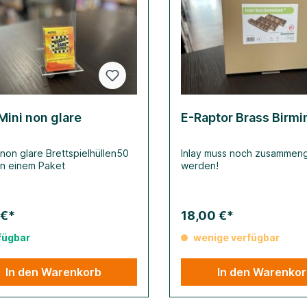
Mini non glare
E-Raptor Brass Birm
non glare Brettspielhüllen50
Inlay muss noch zusammen
in einem Paket
werden!
 €*
18,00 €*
fügbar
wenige verfügbar
In den Warenkorb
In den Warenko