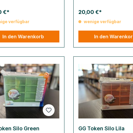
0 €*
20,00 €*
ige verfügbar
wenige verfügbar
In den Warenkorb
In den Warenko
oken Silo Green
GG Token Silo Lila