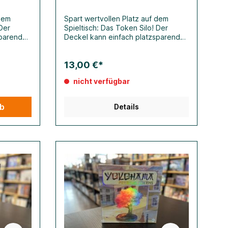
 dem
Spart wertvollen Platz auf dem
 Der
Spieltisch: Das Token Silo! Der
sparend
Deckel kann einfach platzsparend
befestigt
an der Unterseite der Box befestigt
 zu allen
werden für leichten Zugang zu allen
13,00 €*
delbaren
Spielsteinen. In dieser wandelbaren
hl von
Box lassen sich eine Vielzahl von
nicht verfügbar
cheiben,
Spielsteinen, Karten, Wählscheiben,
inge
Würfeln und viele andere Dinge
ren. Das
aufbewahren und organisieren. Das
rb
Details
her in
Token Silo enthält neun Fächer in
, die
drei verschiedenen Größen, die
nd, um
komplett herausnehmbar sind, um
piels
das Zubehör während des Spiels
oxen
griffbereit zu haben. Die Boxen
t werden
können mehrfach gestapelt werden
robustem
und sind aus langlebigem, robustem
in
Material. Das Token Silo ist in
ben
mehreren leuchtenden Farben
erhältlich, die sich beliebig
ssen.
miteinander kombinieren lassen.