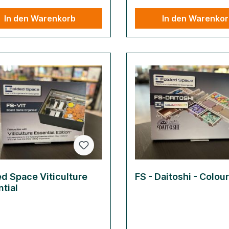
In den Warenkorb
In den Warenko
d Space Viticulture
FS - Daitoshi - Colour
tial