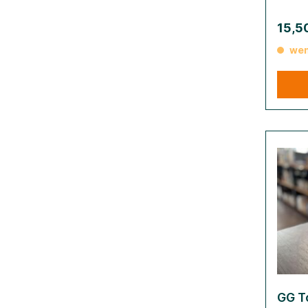
15,5
wen
GG T