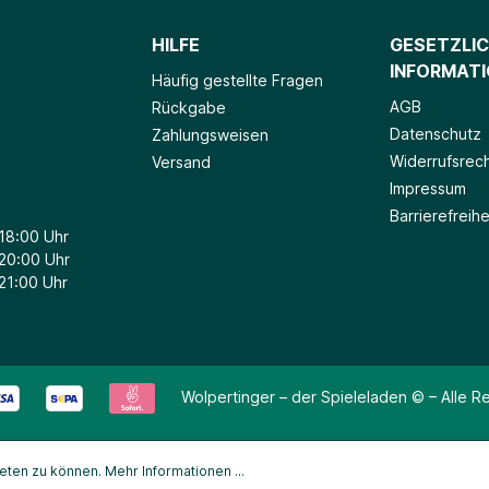
ich, die sich beliebig
ander kombinieren lassen.
HILFE
GESETZLI
INFORMAT
Häufig gestellte Fragen
AGB
Rückgabe
Datenschutz
Zahlungsweisen
Widerrufsrec
Versand
Impressum
Barrierefreihe
 18:00 Uhr
 20:00 Uhr
 21:00 Uhr
Wolpertinger – der Spieleladen © – Alle R
ieten zu können.
Mehr Informationen ...