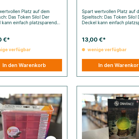
wertvollen Platz auf dem
Spart wertvollen Platz auf
isch: Das Token Silo! Der
Spieltisch: Das Token Silo!
 kann einfach platzsparend
Deckel kann einfach platz
 Unterseite der Box befestigt
an der Unterseite der Box 
 für leichten Zugang zu allen
werden für leichten Zugang
0 €*
13,00 €*
teinen. In dieser wandelbaren
Spielsteinen. In dieser wan
ssen sich eine Vielzahl von
Box lassen sich eine Vielza
ige verfügbar
wenige verfügbar
teinen, Karten, Wählscheiben,
Spielsteinen, Karten, Wähls
n und viele andere Dinge
Würfeln und viele andere D
ahren und organisieren. Das
aufbewahren und organisie
In den Warenkorb
In den Warenko
Silo enthält neun Fächer in
Token Silo enthält neun Fäc
erschiedenen Größen, die
drei verschiedenen Größen
tt herausnehmbar sind, um
komplett herausnehmbar si
behör während des Spiels
das Zubehör während des S
ereit zu haben. Die Boxen
griffbereit zu haben. Die B
 mehrfach gestapelt werden
können mehrfach gestapel
nd aus langlebigem, robustem
und sind aus langlebigem, 
l. Das Token Silo ist in
Material. Das Token Silo ist 
ren leuchtenden Farben
mehreren leuchtenden Far
ich, die sich beliebig
erhältlich, die sich beliebig
ander kombinieren lassen.
miteinander kombinieren la