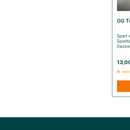
GG T
Spart 
Spielt
Deckel
an der
werden
13,0
Spiels
Box la
wen
Spiels
Würfel
aufbew
Token 
drei v
komple
das Zu
griffb
können
und si
Materia
mehre