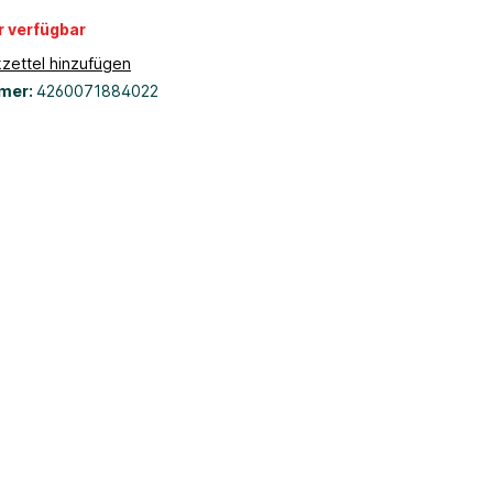
r verfügbar
zettel hinzufügen
mer:
4260071884022