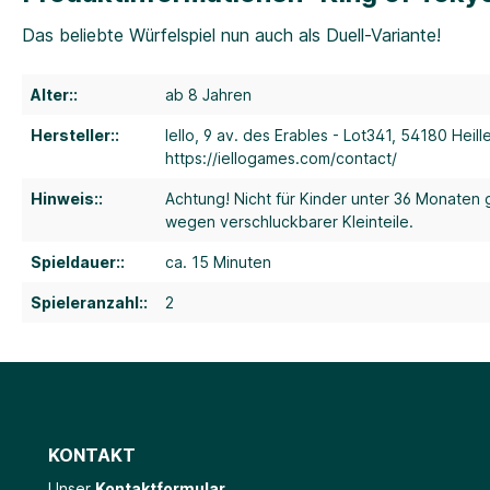
Das beliebte Würfelspiel nun auch als Duell-Variante!
Alter::
ab 8 Jahren
Hersteller::
Iello, 9 av. des Erables - Lot341, 54180 Heill
https://iellogames.com/contact/
Hinweis::
Achtung! Nicht für Kinder unter 36 Monaten 
wegen verschluckbarer Kleinteile.
Spieldauer::
ca. 15 Minuten
Spieleranzahl::
2
KONTAKT
Unser
Kontaktformular