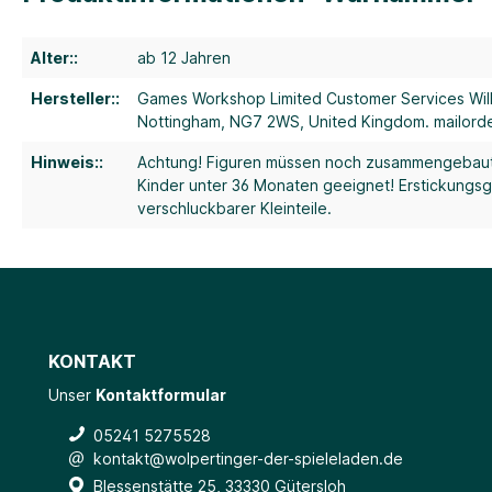
Alter::
ab 12 Jahren
Hersteller::
Games Workshop Limited Customer Services Wil
Nottingham, NG7 2WS, United Kingdom. mailor
Hinweis::
Achtung! Figuren müssen noch zusammengebau
Kinder unter 36 Monaten geeignet! Erstickungs
verschluckbarer Kleinteile.
KONTAKT
Unser
Kontaktformular
05241 5275528
kontakt@wolpertinger-der-spieleladen.de
Blessenstätte 25, 33330 Gütersloh