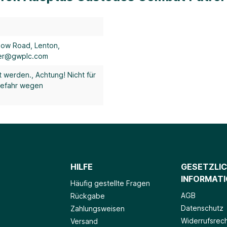
low Road, Lenton,
der@gwplc.com
t werden.
, Achtung! Nicht für
gefahr wegen
HILFE
GESETZLI
INFORMAT
Häufig gestellte Fragen
AGB
Rückgabe
Datenschutz
Zahlungsweisen
Widerrufsrec
Versand